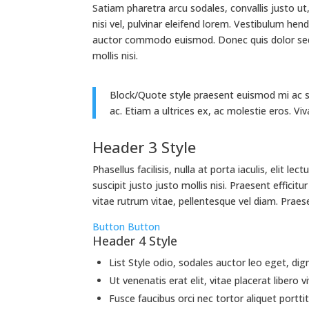
Satiam pharetra arcu sodales, convallis justo u
nisi vel, pulvinar eleifend lorem. Vestibulum hen
auctor commodo euismod. Donec quis dolor sed e
mollis nisi.
Block/Quote style praesent euismod mi ac sap
ac. Etiam a ultrices ex, ac molestie eros. V
Header 3 Style
Phasellus facilisis, nulla at porta iaculis, elit le
suscipit justo justo mollis nisi. Praesent efficit
vitae rutrum vitae, pellentesque vel diam. Prae
Button
Button
Header 4 Style
List Style odio, sodales auctor leo eget, dig
Ut venenatis erat elit, vitae placerat libero vi
Fusce faucibus orci nec tortor aliquet porttit