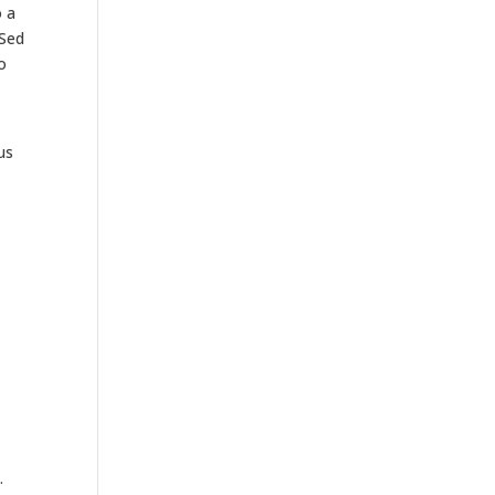
o a
 Sed
o
us
.