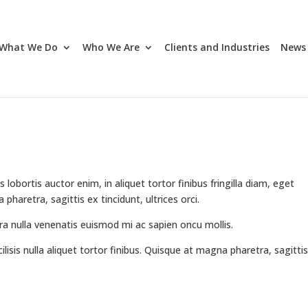
What We Do
Who We Are
Clients and Industries
News 
ctus lobortis auctor enim, in aliquet tortor finibus fringilla diam, eget
 pharetra, sagittis ex tincidunt, ultrices orci.
erra nulla venenatis euismod mi ac sapien oncu mollis.
acilisis nulla aliquet tortor finibus. Quisque at magna pharetra, sagitti