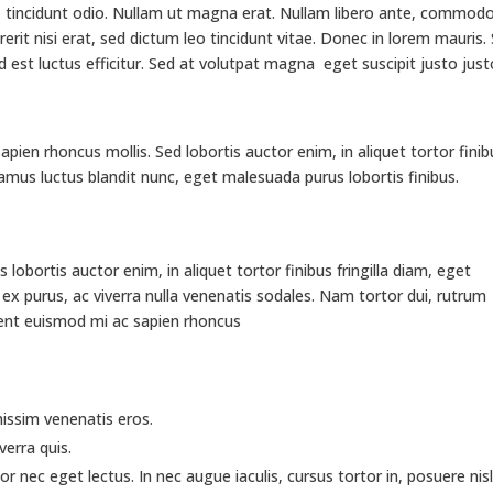
t, tincidunt odio. Nullam ut magna erat. Nullam libero ante, commod
drerit nisi erat, sed dictum leo tincidunt vitae. Donec in lorem mauris.
st luctus efficitur. Sed at volutpat magna eget suscipit justo just
ien rhoncus mollis. Sed lobortis auctor enim, in aliquet tortor finib
ivamus luctus blandit nunc, eget malesuada purus lobortis finibus.
ctus lobortis auctor enim, in aliquet tortor finibus fringilla diam, eget
ur ex purus, ac viverra nulla venenatis sodales. Nam tortor dui, rutrum
sent euismod mi ac sapien rhoncus
nissim venenatis eros.
verra quis.
or nec eget lectus. In nec augue iaculis, cursus tortor in, posuere nisl